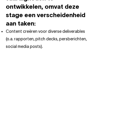
ontwikkelen, omvat deze
stage een verscheidenheid
aan taken:
Content creëren voor diverse deliverables
(o.a. rapporten, pitch decks, persberichten,
social media posts).
Uitvoeren van de Social Media kalender,
monitoren van de effectiviteit van
communicatie-uitingen, en
inboxmanagement, onder toezicht van een
senior teamlid.
Het uitvoeren van updates van
webcontent.
Assisteren bij het organiseren en beheren
van evenementen (zowel B2B als B2C), het
verhuren van onze locaties voor events en
video-opnames. Je behandelt inkomende