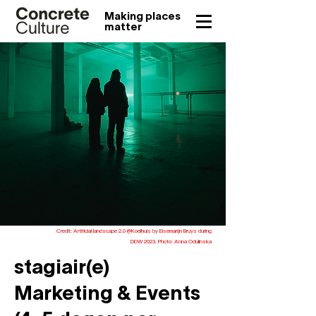
Making places
matter
Credit: Artificial landscape 2.0 @Koelhuis by Elsemarijn Bruys during
DDW 2023. Photo: Anna Odulinska
stagiair(e)
Marketing & Events